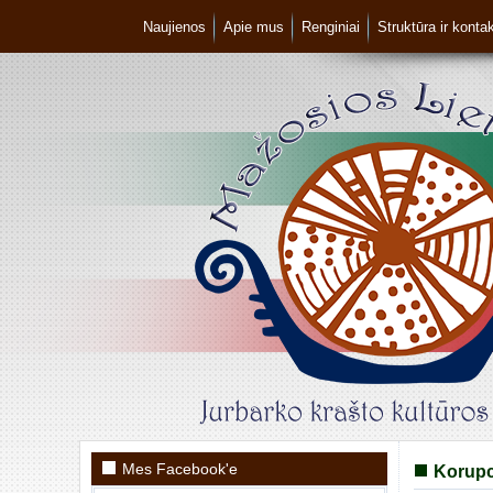
Naujienos
Apie mus
Renginiai
Struktūra ir kontak
Mes Facebook'e
Korupc