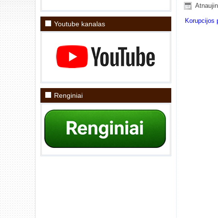
Atnauji
Korupcijos 
Youtube kanalas
Renginiai