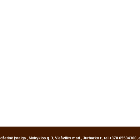
žetinė įstaiga , Mokyklos g. 3, Viešvilės mstl., Jurbarko r., tel.+370 65534300