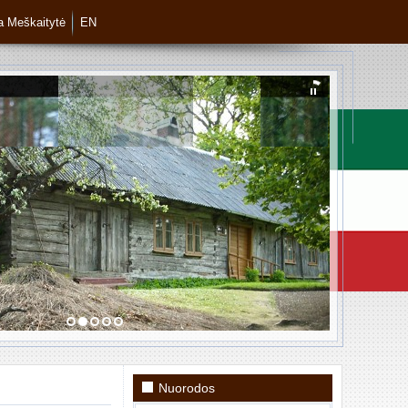
ja Meškaitytė
EN
Nuorodos