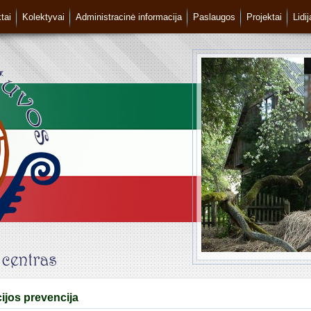
tai
Kolektyvai
Administracinė informacija
Paslaugos
Projektai
Lidi
ijos prevencija