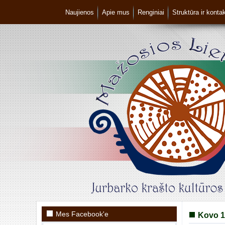
Naujienos
Apie mus
Renginiai
Struktūra ir kontak
Mes Facebook'e
Kovo 11