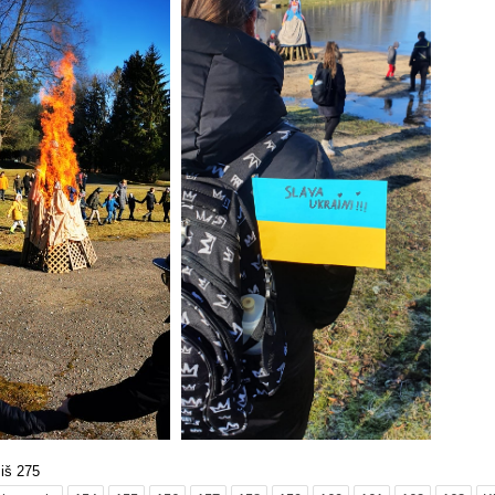
iš 275