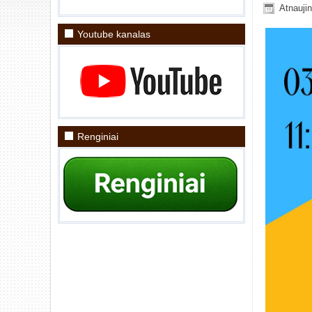
Atnauji
Youtube kanalas
Renginiai