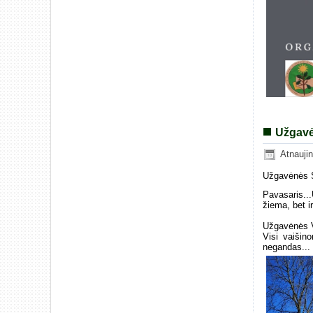
Užgav
Atnauji
Užgavėnės 
Pavasaris..
žiema, bet i
Užgavėnės V
Visi vaišin
negandas...