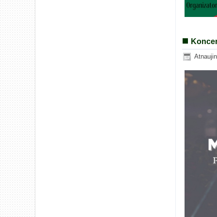
Koncer
Atnauji