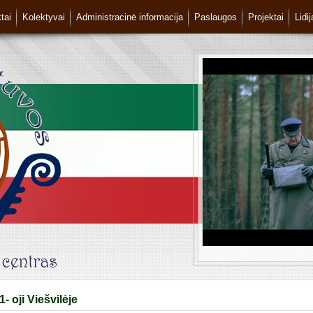
tai
Kolektyvai
Administracinė informacija
Paslaugos
Projektai
Lidi
- oji Viešvilėje