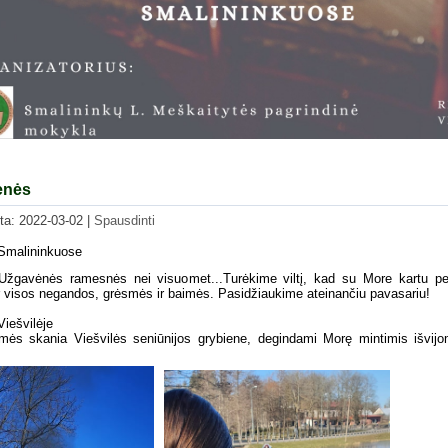
ėnės
nta: 2022-03-02
|
Spausdinti
Smalininkuose
.Užgavėnės ramesnės nei visuomet...Turėkime viltį, kad su More kartu pel
r visos negandos, grėsmės ir baimės. Pasidžiaukime ateinančiu pavasariu!
iešvilėje
omės skania Viešvilės seniūnijos grybiene, degindami Morę mintimis išvij