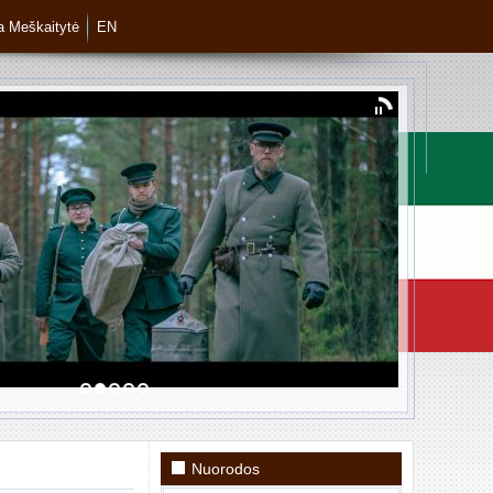
ja Meškaitytė
EN
Nuorodos